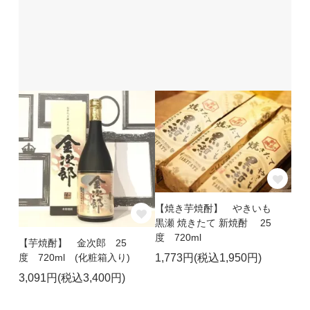
【焼き芋焼酎】 やきいも
黒瀬 焼きたて 新焼酎 25
度 720ml
【芋焼酎】 金次郎 25
1,773円(税込1,950円)
度 720ml (化粧箱入り)
3,091円(税込3,400円)