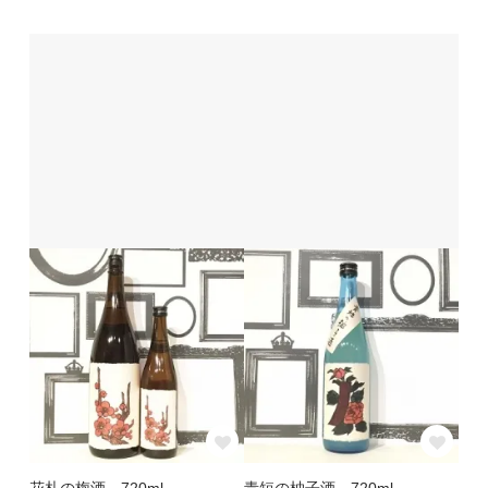
花札の梅酒 720ml
青短の柚子酒 720ml