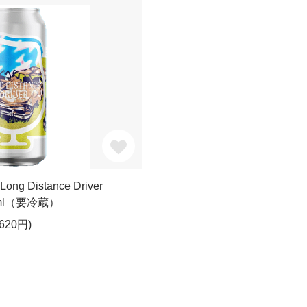
Long Distance Driver
3ml（要冷蔵）
620円)