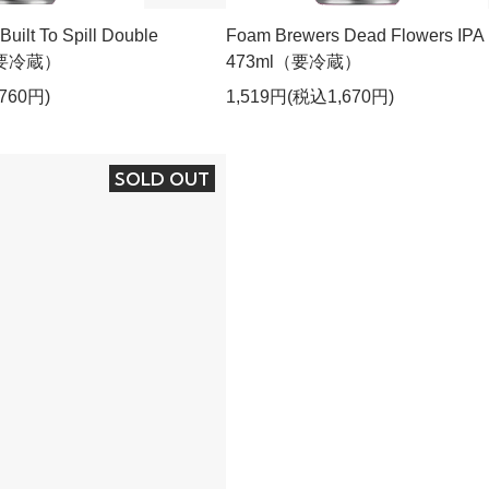
uilt To Spill Double
Foam Brewers Dead Flowers I
（要冷蔵）
473ml（要冷蔵）
760円)
1,519円(税込1,670円)
SOLD OUT