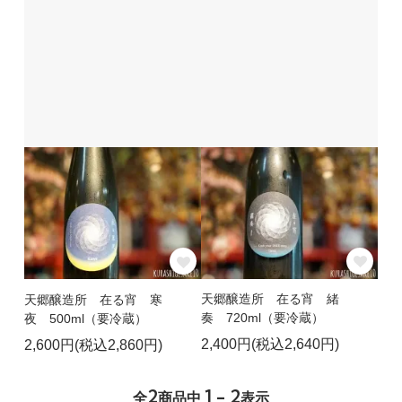
天郷醸造所 在る宵 緒
天郷醸造所 在る宵 寒
奏 720ml（要冷蔵）
夜 500ml（要冷蔵）
2,400円(税込2,640円)
2,600円(税込2,860円)
2
1 - 2
全
商品中
表示