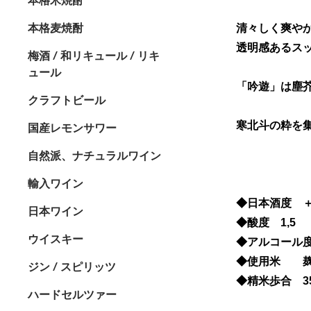
本格麦焼酎
清々しく爽や
透明感あるス
梅酒 / 和リキュール / リキ
ュール
「吟遊」は塵芥
クラフトビール
寒北斗の粋を
国産レモンサワー
自然派、ナチュラルワイン
輸入ワイン
◆日本酒度 ＋
日本ワイン
◆酸度 1,5
ウイスキー
◆アルコール度
◆使用米 麹
ジン / スピリッツ
◆精米歩合 3
ハードセルツァー