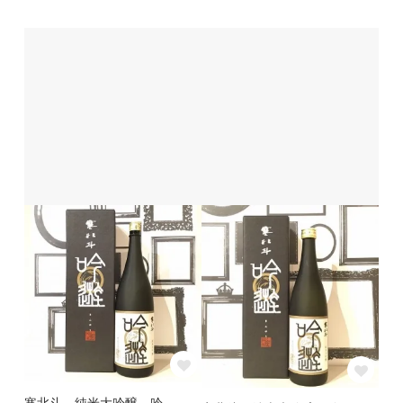
寒北斗 純米大吟醸 吟