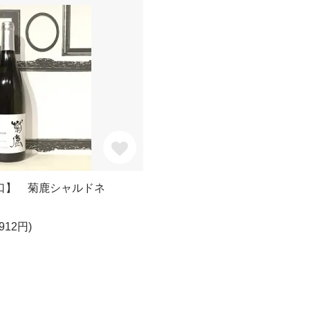
辛口】 菊鹿シャルドネ
912円)