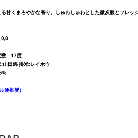
せる甘くまろやかな香り。しゅわしゅわとした微炭酸とフレッ
,8
数 17度
:山田錦 掛米:レイホウ
5%
ール便推奨）