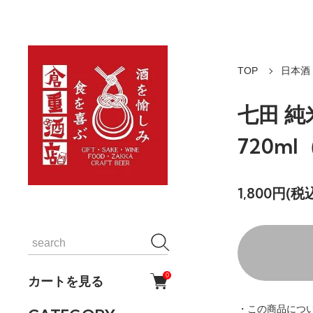
TOP
日本酒
七田 
720m
1,800円(税込
0
カートを見る
・この商品につ