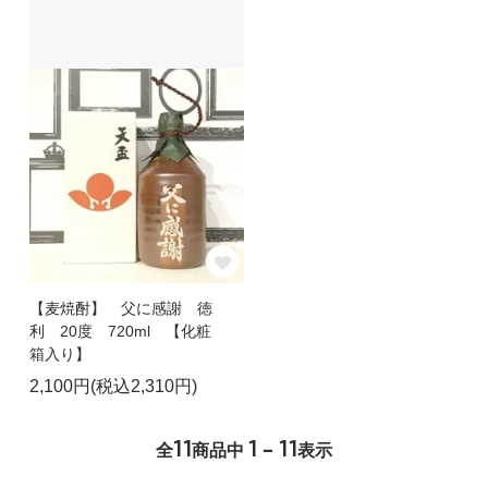
【麦焼酎】 父に感謝 徳
利 20度 720ml 【化粧
箱入り】
2,100円(税込2,310円)
11
1 - 11
全
商品中
表示