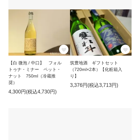
【白 微泡 / 中口】 フォル
筑豊地酒 ギフトセット
トゥナ・ミナー ペット・
（720ml×2本）【化粧箱入
ナット 750ml（冷蔵推
り】
奨）
3,376円(税込3,713円)
4,300円(税込4,730円)