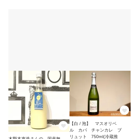
【白 / 泡】 マスオリベ
ル カバ チャンカレ ブ
リュット 750ml(冷蔵推
木野本恵造さんの 国産無