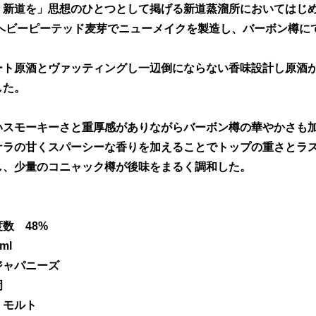
、新道を」思想のひとつとして掲げる新道蒸溜所においてはじ
のヘビーピーテッド麦芽でニューメイクを製造し、バーボン樽に
ート原酒とヴァッティングし一辺倒にならない香味設計し原酒
した。
いスモーキーさと重厚感がありながらバーボン樽の華やかさも
ナラの甘くスパーシーな香りを加えることでトップの重さとラ
し、少量のコニャック樽が後味をまるく調和した。
数 48%
ml
ャパニーズ
岡
モルト