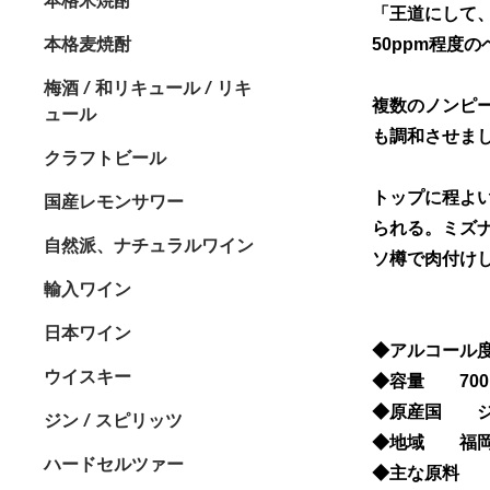
「王道にして
本格麦焼酎
50ppm程度
梅酒 / 和リキュール / リキ
複数のノンピ
ュール
も調和させま
クラフトビール
トップに程よ
国産レモンサワー
られる。ミズ
自然派、ナチュラルワイン
ソ樽で肉付け
輸入ワイン
日本ワイン
◆アルコール度
ウイスキー
◆容量 700
◆原産国 ジ
ジン / スピリッツ
◆地域 福
ハードセルツァー
◆主な原料 