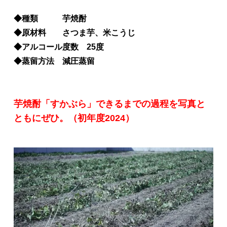
◆種類 芋焼酎
◆原材料 さつま芋、米こうじ
◆アルコール度数 25度
◆蒸留方法 減圧蒸留
芋焼酎「すかぶら」できるまでの過程を写真と
ともにぜひ。（初年度2024）