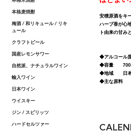
本格麦焼酎
安積原酒をキ
梅酒 / 和リキュール / リキ
ハーブ香が心
ュール
ト由来の甘み
クラフトビール
国産レモンサワー
◆アルコール度
自然派、ナチュラルワイン
◆容量 700
◆地域 日本
輸入ワイン
◆主な原料 
日本ワイン
ウイスキー
ジン / スピリッツ
ハードセルツァー
CALEN