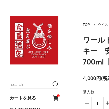
TOP
ウイス
ワール
キー 
700m
4,000円(税
購入数
0
カートを見る