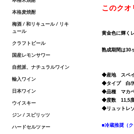
このクオ
本格麦焼酎
梅酒 / 和リキュール / リキ
ュール
黄金色に輝く
クラフトビール
熟成期間は3
国産レモンサワー
自然派、ナチュラルワイン
◆産地 スペ
輸入ワイン
◆タイプ 白
日本ワイン
◆品種 マカ
◆度数 11,5
ウイスキー
◆リュットレ
ジン / スピリッツ
■冷蔵推奨（
ハードセルツァー