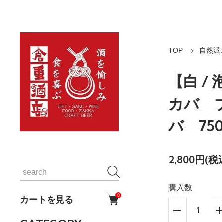
TOP
自然派
【白 
カバ 
バ 75
2,800円(税
購入数
0
カートを見る