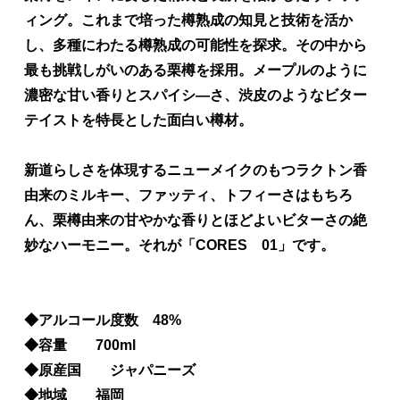
ィング。これまで培った樽熟成の知見と技術を活か
し、多種にわたる樽熟成の可能性を探求。その中から
最も挑戦しがいのある栗樽を採用。メープルのように
濃密な甘い香りとスパイシ—さ、渋皮のようなビター
テイストを特長とした面白い樽材。
新道らしさを体現するニューメイクのもつラクトン香
由来のミルキー、ファッティ、トフィーさはもちろ
ん、栗樽由来の甘やかな香りとほどよいビターさの絶
妙なハーモニー。それが「CORES 01」です。
◆アルコール度数 48%
◆容量 700ml
◆原産国 ジャパニーズ
◆地域 福岡