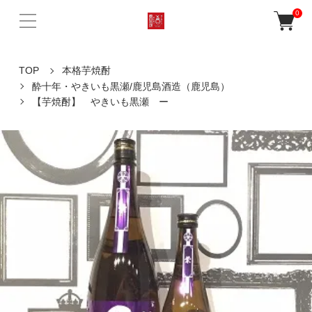
0
TOP
本格芋焼酎
酔十年・やきいも黒瀬/鹿児島酒造（鹿児島）
【芋焼酎】 やきいも黒瀬 ー