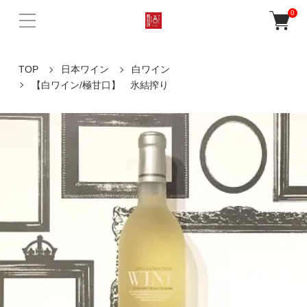
0
TOP
日本ワイン
白ワイン
【白ワイン/極甘口】 氷結搾り