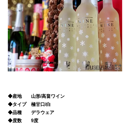
◆産地 山形/高畠ワイン
◆タイプ 極甘口/白
◆品種 デラウェア
◆度数 9度