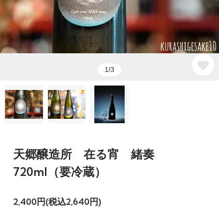
1/3
天郷醸造所 在る宵 緒奏
720ml（要冷蔵）
2,400円(税込2,640円)