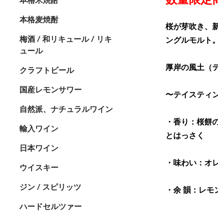
本格麦焼酎
桜が芽吹き、
梅酒 / 和リキュール / リキ
ングルモルト
ュール
厚岸の風土（
クラフトビール
国産レモンサワー
〜テイスティ
自然派、ナチュラルワイン
・香り：桜餅
輸入ワイン
とはっさく
日本ワイン
・味わい：オ
ウイスキー
ジン / スピリッツ
・余 韻：レ
ハードセルツァー