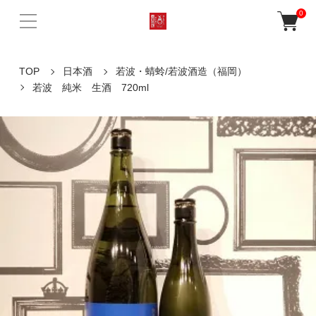
0
TOP
日本酒
若波・蜻蛉/若波酒造（福岡）
若波 純米 生酒 720ml