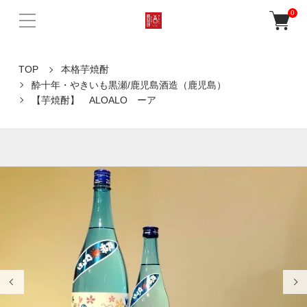
0
TOP
本格芋焼酎
酔十年・やきいも黒瀬/鹿児島酒造（鹿児島）
【芋焼酎】 ALOALO ーア