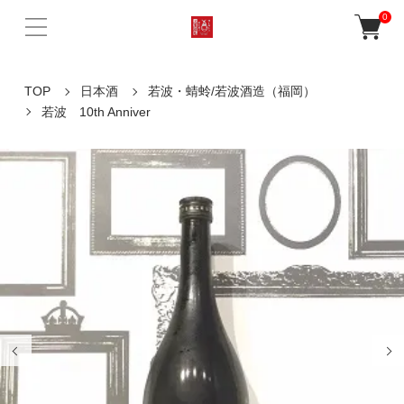
0
TOP
日本酒
若波・蜻蛉/若波酒造（福岡）
若波 10th Anniver