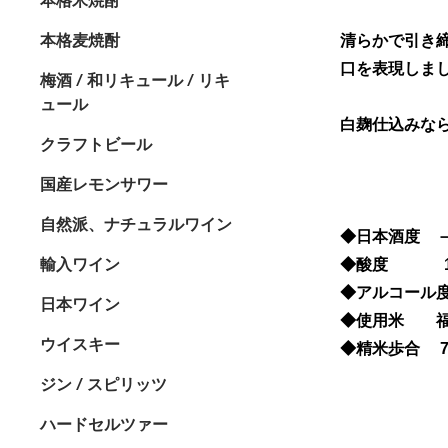
本格麦焼酎
清らかで引き
口を表現しま
梅酒 / 和リキュール / リキ
ュール
白麹仕込みな
クラフトビール
国産レモンサワー
自然派、ナチュラルワイン
◆日本酒度 －
輸入ワイン
◆酸度 1,
◆アルコール度
日本ワイン
◆使用米 福
ウイスキー
◆精米歩合 7
ジン / スピリッツ
ハードセルツァー