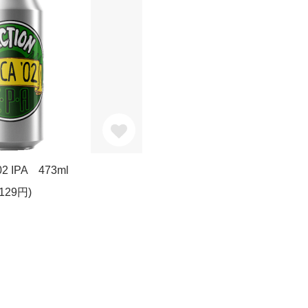
'02 IPA 473ml
129円)