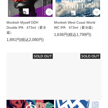
Monkish Myself DDH
Monkish West Coast World
Double IPA 473ml（要冷
WC IPA 473ml（要冷蔵）
蔵）
1,636円(税込1,799円)
1,891円(税込2,080円)
SOLD OUT
SOLD OUT