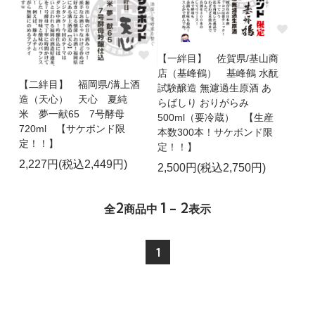
【一絆目】 佐賀県/基山商
店（基峰鶴） 基峰鶴 水酛
【二絆目】 福岡県/溝上酒
試験醸造 無濾過生原酒 あ
造（天心） 天心 夏純
らばしり おりがらみ
米 夢一献65 7号酵母
500ml（要冷蔵） 【生産
720ml 【サケボンド限
本数300本！サケボンド限
定！！】
定！！】
2,227円(税込2,449円)
2,500円(税込2,750円)
2
1 - 2
全
商品中
表示
1