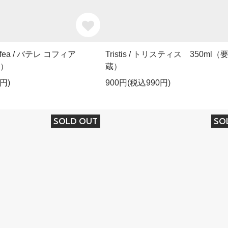
offea / バテレ コフィア
Tristis / トリスティス 350ml（
蔵）
蔵）
円)
900円(税込990円)
SOLD OUT
SO