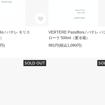
llis / バテレ モリス
VERTERE Passiflora / バテレ 
蔵）
ローラ 500ml（要冷蔵）
円)
991円(税込1,090円)
SOLD OUT
SO