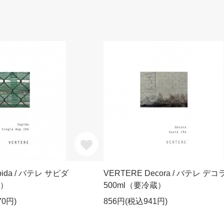
pida / バテレ サピダ
VERTERE Decora / バテレ デコ
蔵）
500ml（要冷蔵）
70円)
856円(税込941円)